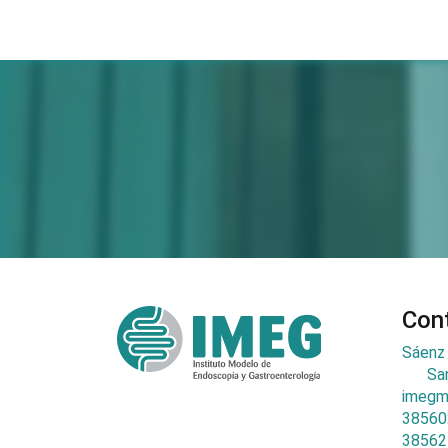
Con
Sáenz
Sa
imegm
38560
38562