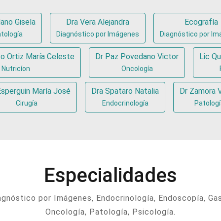
ano Gisela
Dra Vera Alejandra
Ecografía
tología
Diagnóstico por Imágenes
Diagnóstico por I
o Ortiz María Celeste
Dr Paz Povedano Victor
Lic Qu
Nutricíon
Oncología
Esperguin María José
Dra Spataro Natalia
Dr Zamora V
Cirugía
Endocrinología
Patologí
Especialidades
Diagnóstico por Imágenes, Endocrinología, Endoscopía, Gas
Oncología, Patología, Psicología.