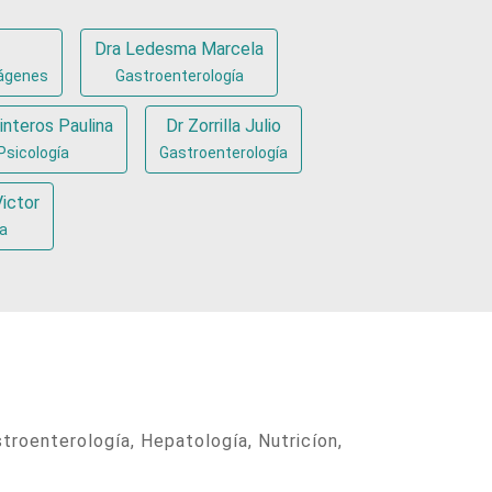
Dra Ledesma Marcela
mágenes
Gastroenterología
interos Paulina
Dr Zorrilla Julio
Psicología
Gastroenterología
ictor
a
troenterología, Hepatología, Nutricíon,