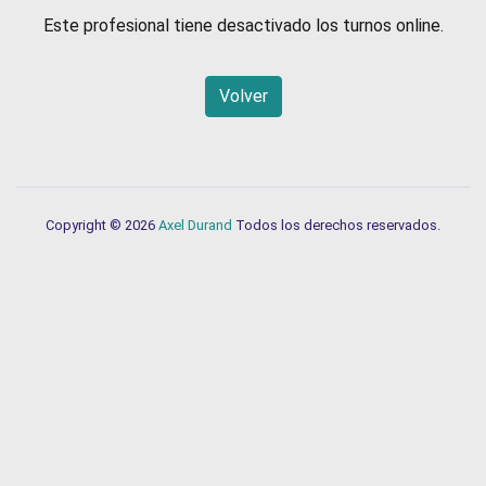
Este profesional tiene desactivado los turnos online.
Volver
Copyright © 2026
Axel Durand
Todos los derechos reservados.